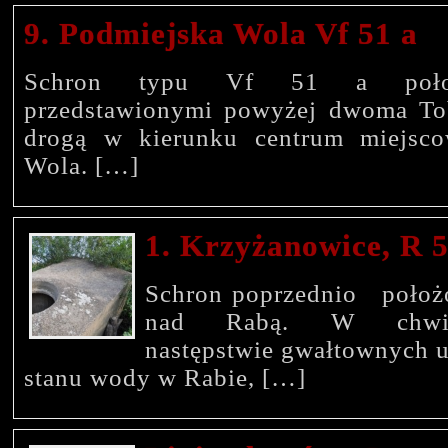
9. Podmiejska Wola Vf 51 a
Schron typu Vf 51 a poło
przedstawionymi powyżej dwoma To
drogą w kierunku centrum miejsco
Wola. […]
1. Krzyżanowice, R 5
Schron poprzednio położo
nad Rabą. W chwi
następstwie gwałtownych u
stanu wody w Rabie, […]