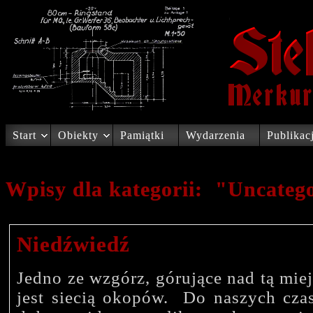
Start
Obiekty
Pamiątki
Wydarzenia
Publikac
Wpisy dla kategorii: "Uncateg
Niedźwiedź
Jedno ze wzgórz, górujące nad tą mie
jest siecią okopów. Do naszych cza