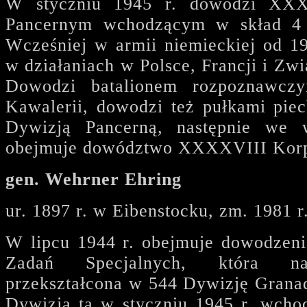
W styczniu 1945 r. dowodzi XX
Pancernym wchodzącym w skład 4 
Wcześniej w armii niemieckiej od 19
w działaniach w Polsce, Francji i Z
Dowodzi batalionem rozpoznawc
Kawalerii, dowodzi też pułkami pie
Dywizją Pancerną, następnie we 
obejmuje dowództwo XXXXVIII Kor
gen. Wehrner Ehring
ur. 1897 r. w Eibenstocku, zm. 1981 
W lipcu 1944 r. obejmuje dowodzen
Zadań Specjalnych, która nas
przekształcona w 544 Dywizję Gran
Dywizja ta w styczniu 1945 r. wcho