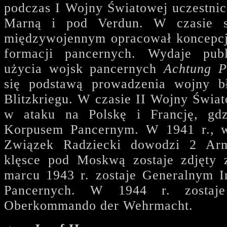
podczas I Wojny Światowej uczestni
Marną i pod Verdun. W czasie s
międzywojennym opracował koncepcj
formacji pancernych. Wydaje publ
użycia wojsk pancernych
Achtung P
się podstawą prowadzenia wojny bł
Blitzkriegu. W czasie II Wojny Świat
w ataku na Polskę i Francję, gd
Korpusem Pancernym. W 1941 r., w
Związek Radziecki dowodzi 2 Arm
klęsce pod Moskwą zostaje zdjęty 
marcu 1943 r. zostaje Generalnym 
Pancernych. W 1944 r. zostaje
Oberkommando der Wehrmacht.