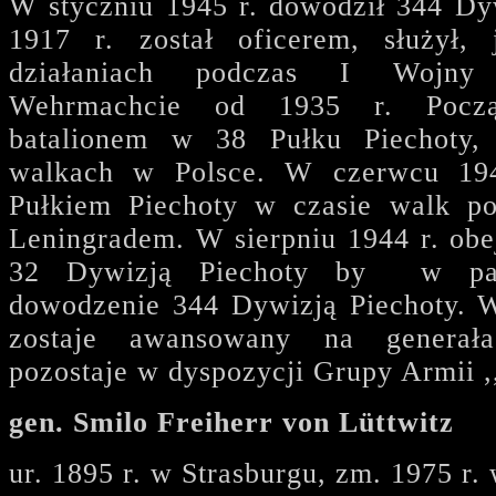
W styczniu 1945 r. dowodził 344 Dy
1917 r. został oficerem, służył,
działaniach podczas I Wojny
Wehrmachcie od 1935 r. Począ
batalionem w 38 Pułku Piechoty,
walkach w Polsce. W czerwcu 194
Pułkiem Piechoty w czasie walk p
Leningradem. W sierpniu 1944 r. ob
32 Dywizją Piechoty by w paźd
dowodzenie 344 Dywizją Piechoty. W
zostaje awansowany na generała
pozostaje w dyspozycji Grupy Armii ,
gen. Smilo Freiherr von Lüttwitz
ur. 1895 r. w Strasburgu, zm. 1975 r.