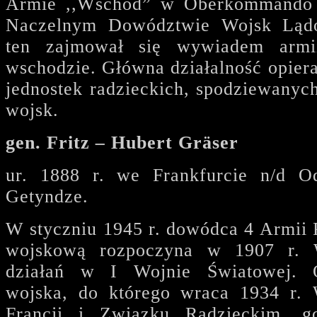
Armie ,,Wschód” w Oberkommando 
Naczelnym Dowództwie Wojsk Lądo
ten zajmował się wywiadem armii
wschodzie. Główna działalność opierał
jednostek radzieckich, spodziewanyc
wojsk.
gen. Fritz
–
Hubert Gräser
ur. 1888 r. we Frankfurcie n/d 
Getyndze.
W styczniu 1945 r. dowódca 4 Armii 
wojskową rozpoczyna w 1907 r. 
działań w I Wojnie Światowej. O
wojska, do którego wraca 1934 r. 
Francji i Związku Radzieckim, g