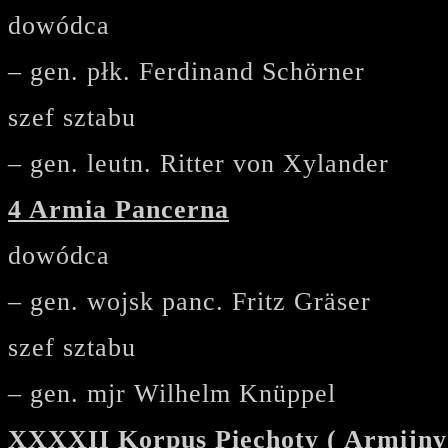
dowódca
– gen. płk. Ferdinand Schörner
szef sztabu
– gen. leutn. Ritter von Xylander
4 Armia Pancerna
dowódca
– gen. wojsk panc. Fritz Gräser
szef sztabu
– gen. mjr Wilhelm Knüppel
XXXXII Korpus Piechoty ( Armijny