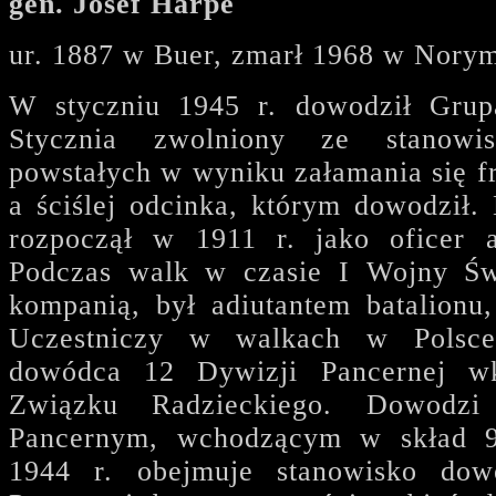
gen. Josef Harpe
ur. 1887 w Buer, zmarł 1968 w Nory
W styczniu 1945 r. dowodził Grup
Stycznia zwolniony ze stanowi
powstałych w wyniku załamania się f
a ściślej odcinka, którym dowodził.
rozpoczął w 1911 r. jako oficer a
Podczas walk w czasie I Wojny Św
kompanią, był adiutantem batalionu,
Uczestniczy w walkach w Polsce,
dowódca 12 Dywizji Pancernej wk
Związku Radzieckiego. Dowodz
Pancernym, wchodzącym w skład 
1944 r. obejmuje stanowisko dow