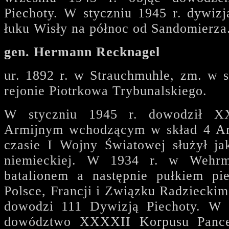
Piechoty. W styczniu 1945 r. dywizj
łuku Wisły na północ od Sandomierza
gen. Hermann Recknagel
ur. 1892 r. w Strauchmuhle, zm. w s
rejonie Piotrkowa Trybunalskiego.
W styczniu 1945 r. dowodził X
Armijnym wchodzącym w skład 4 Ar
czasie I Wojny Światowej służył ja
niemieckiej. W 1934 r. w Wehrm
batalionem a następnie pułkiem pi
Polsce, Francji i Związku Radziecki
dowodzi 111 Dywizją Piechoty. W 
dowództwo XXXXII Korpusu Pance