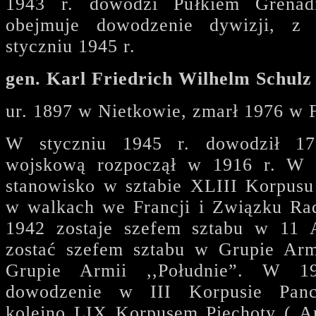
1943 r. dowodzi Pułkiem Grenadi
obejmuje dowodzenie dywizji, z
styczniu 1945 r.
gen. Karl Friedrich Wilhelm Schulz
ur. 1897 w Nietkowie, zmarł 1976 w F
W styczniu 1945 r. dowodził 17
wojskową rozpoczął w 1916 r. W 
stanowisko w sztabie XLIII Korpusu
w walkach we Francji i Związku Ra
1942 zostaje szefem sztabu w 11 A
zostać szefem sztabu w Grupie Arm
Grupie Armii ,,Południe”. W 1
dowodzenie w III Korpusie Pan
kolejno LIX Korpusem Piechoty ( A