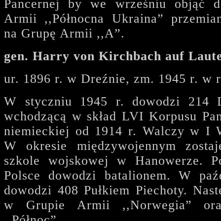
Pancernej by we wrześniu objąć 
Armii ,,Północna Ukraina” przemia
na Grupę Armii ,,A”.
gen. Harry von Kirchbach auf Laut
ur. 1896 r. w Dreźnie, zm. 1945 r. w 
W styczniu 1945 r. dowodzi 214 D
wchodzącą w skład LVI Korpusu Pan
niemieckiej od 1914 r. Walczy w I 
W okresie międzywojennym zosta
szkole wojskowej w Hanowerze. P
Polsce dowodzi batalionem. W paźd
dowodzi 408 Pułkiem Piechoty. Nastę
w Grupie Armii ,,Norwegia” or
,,Północ”.