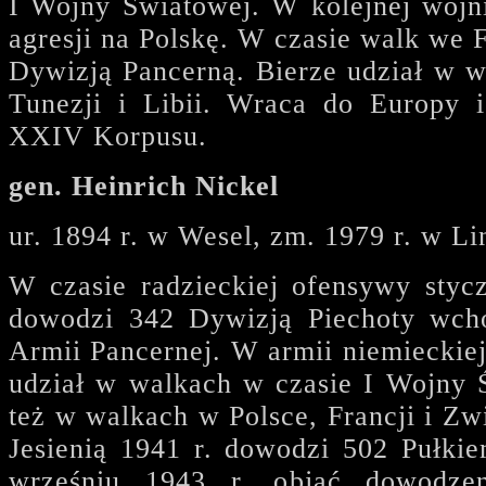
I Wojny Światowej. W kolejnej wojni
agresji na Polskę. W czasie walk we 
Dywizją Pancerną. Bierze udział w w
Tunezji i Libii. Wraca do Europy 
XXIV Korpusu.
gen. Heinrich Nickel
ur. 1894 r. w Wesel, zm. 1979 r. w L
W czasie radzieckiej ofensywy styc
dowodzi 342 Dywizją Piechoty wch
Armii Pancernej. W armii niemieckiej
udział w walkach w czasie I Wojny 
też w walkach w Polsce, Francji i Z
Jesienią 1941 r. dowodzi 502 Pułki
wrześniu 1943 r. objąć dowodze