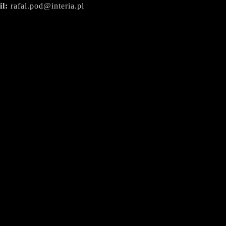
il:
rafal.pod@interia.pl