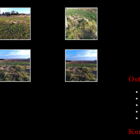
Ost
Ko