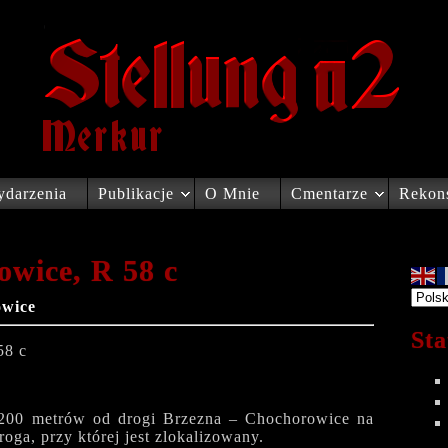
darzenia
Publikacje
O Mnie
Cmentarze
Rekons
owice, R 58 c
wice
Sta
58 c
o 200 metrów od drogi Brzezna – Chochorowice na
ga, przy której jest zlokalizowany.