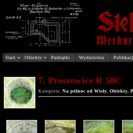
Start
Obiekty
Pamiątki
Wydarzenia
Publikac
7. Proszowice R 58C
Kategoria:
Na północ od Wisły
,
Obiekty
,
P