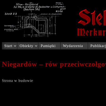
Start
Obiekty
Pamiątki
Wydarzenia
Publikac
Niegardów – rów przeciwczołg
Strona w budowie