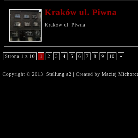
Kraków ul. Piwna
Kraków ul. Piwna
Strona 1 z 10
1
2
3
4
5
6
7
8
9
10
»
Copyright © 2013
Stellung a2
| Created by
Maciej Michorc