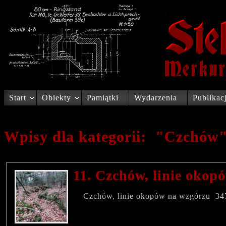
Start
Obiekty
Pamiątki
Wydarzenia
Publikac
Wpisy dla kategorii: "Czchów
11. Czchów, linie okop
Czchów, linie okopów na wzgórzu