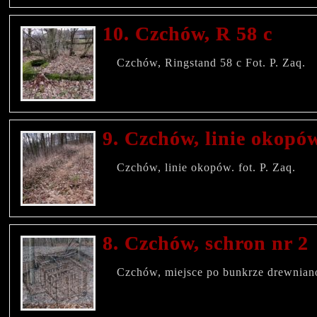
10. Czchów, R 58 c
Czchów, Ringstand 58 c Fot. P. Zaq.
9. Czchów, linie okopó
Czchów, linie okopów. fot. P. Zaq.
8. Czchów, schron nr 2
Czchów, miejsce po bunkrze drewnian