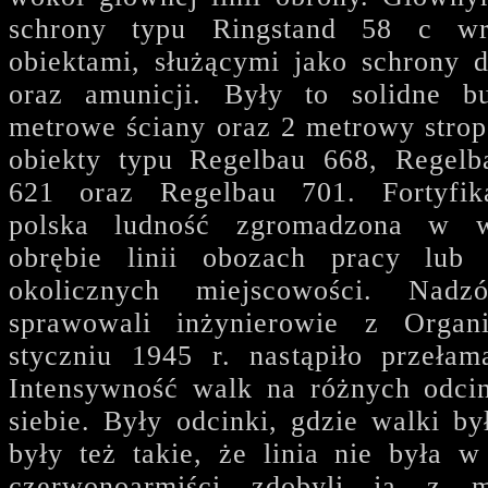
schrony typu Ringstand 58 c w
obiektami, służącymi jako schrony dl
oraz amunicji. Były to solidne 
metrowe ściany oraz 2 metrowy stro
obiekty typu Regelbau 668, Regelb
621 oraz Regelbau 701. Fortyfik
polska ludność zgromadzona w 
obrębie linii obozach pracy lub
okolicznych miejscowości. Nad
sprawowali inżynierowie z Orga
styczniu 1945 r. nastąpiło przełama
Intensywność walk na różnych odcin
siebie. Były odcinki, gdzie walki b
były też takie, że linia nie była w
czerwonoarmiści zdobyli ją z 