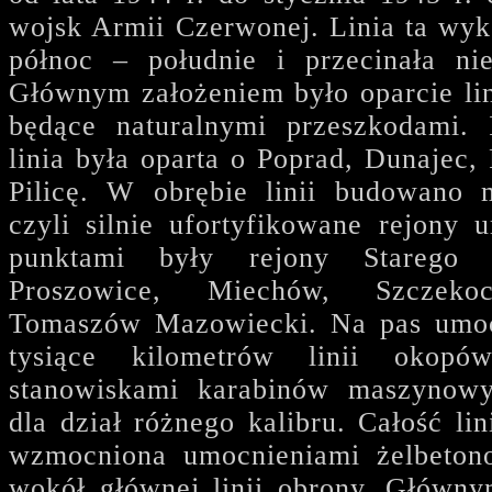
wojsk Armii Czerwonej. Linia ta wyk
północ – południe i przecinała ni
Głównym założeniem było oparcie lin
będące naturalnymi przeszkodami. 
linia była oparta o Poprad, Dunajec,
Pilicę. W obrębie linii budowano 
czyli silnie ufortyfikowane rejony 
punktami były rejony Starego 
Proszowice, Miechów, Szczekoc
Tomaszów Mazowiecki. Na pas umocn
tysiące kilometrów linii okopó
stanowiskami karabinów maszynowy
dla dział różnego kalibru. Całość li
wzmocniona umocnieniami żelbeton
wokół głównej linii obrony. Główny