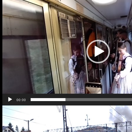
video
00:00
Odtwarzacz
video