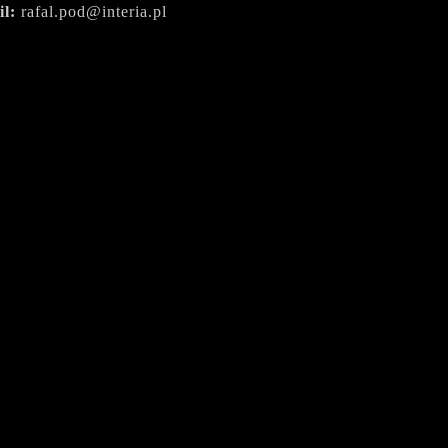
il:
rafal.pod@interia.pl