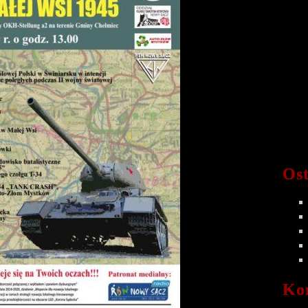
Ost
Ko