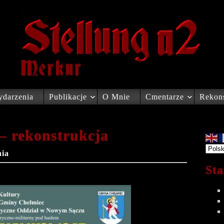
darzenia
Publikacje
O Mnie
Cmentarze
Rekons
– rekonstrukcja
ia
Sta