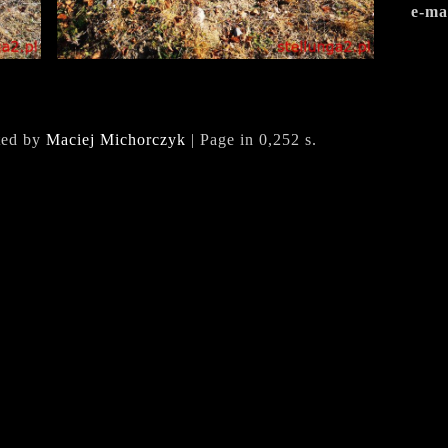
e-ma
ted by
Maciej Michorczyk
| Page in 0,252 s.