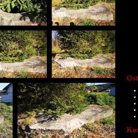
Ost
Ko