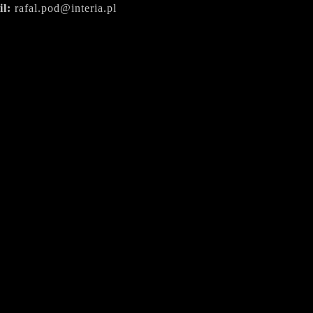
il:
rafal.pod@interia.pl