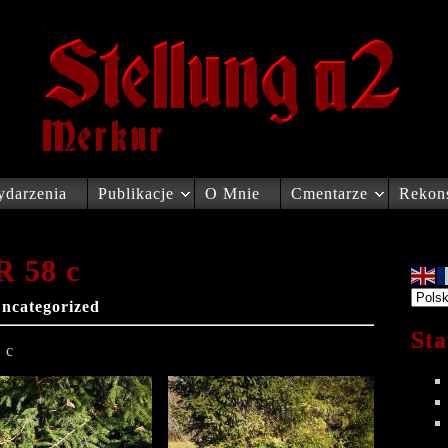
darzenia
Publikacje
O Mnie
Cmentarze
Rekons
R 58 c
ncategorized
Sta
 c