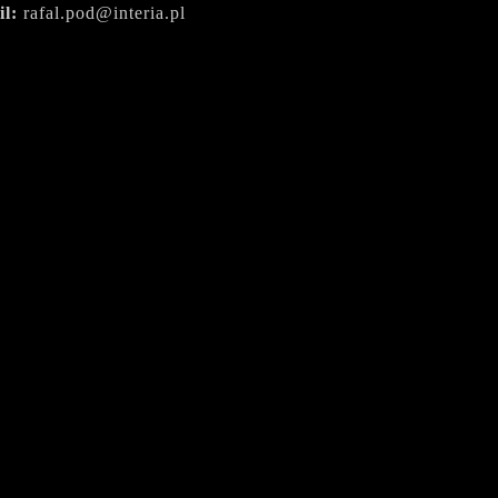
il:
rafal.pod@interia.pl