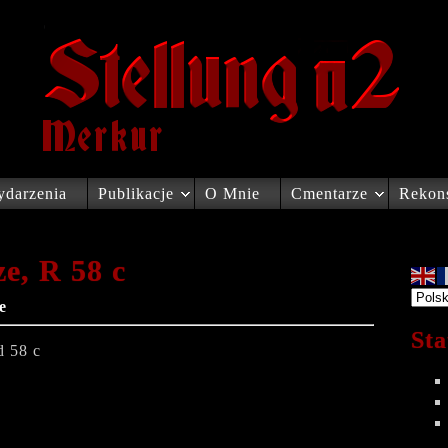
darzenia
Publikacje
O Mnie
Cmentarze
Rekons
e, R 58 c
e
Sta
d 58 c