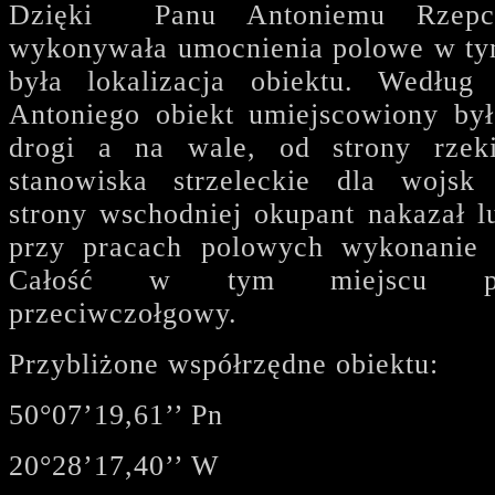
Dzięki Panu Antoniemu Rzepce
wykonywała umocnienia polowe w ty
była lokalizacja obiektu. Wedłu
Antoniego obiekt umiejscowiony by
drogi a na wale, od strony rzek
stanowiska strzeleckie dla wojsk
strony wschodniej okupant nakazał l
przy pracach polowych wykonanie 
Całość w tym miejscu po
przeciwczołgowy.
Przybliżone współrzędne obiektu:
50°07’19,61’’ Pn
20°28’17,40’’ W