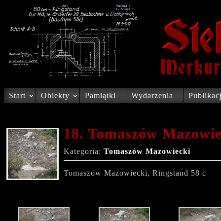
Start
Obiekty
Pamiątki
Wydarzenia
Publikac
18. Tomaszów Mazowiec
Kategoria:
Tomaszów Mazowiecki
Tomaszów Mazowiecki, Ringstand 58 c