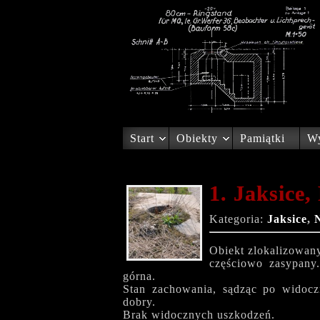
Start
Obiekty
Pamiątki
Wy
1. Jaksice,
Kategoria:
Jaksice
,
Obiekt zlokalizowany
częściowo zasypany
górna.
Stan zachowania, sądząc po widoc
dobry.
Brak widocznych uszkodzeń.