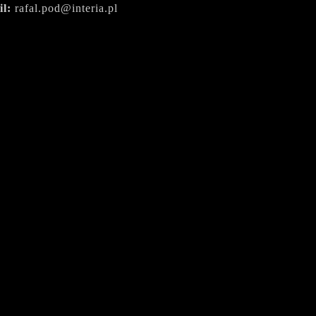
il:
rafal.pod@interia.pl