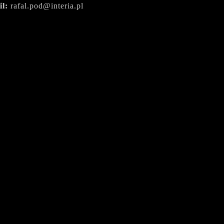
il:
rafal.pod@interia.pl