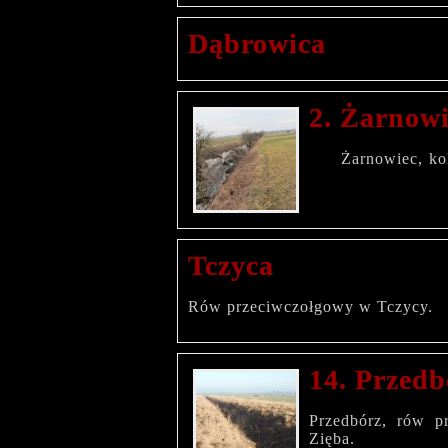
Dąbrowica
2. Żarnowi
Żarnowiec, kolej
Tczyca
Rów przeciwczołgowy w Tczyc
14. Przedb
Przedbórz, rów 
Zięba.