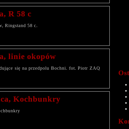
a, R 58 c
, Ringstand 58 c.
a, linie okopów
dujące się na przedpolu Bochni. fot. Piotr ZAQ
Ost
ica, Kochbunkry
chbunkry
Ko