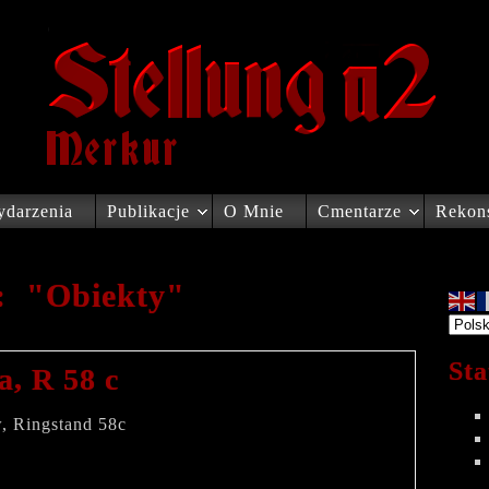
darzenia
Publikacje
O Mnie
Cmentarze
Rekons
i: "Obiekty"
Sta
a, R 58 c
, Ringstand 58c