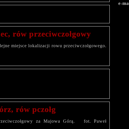
e-ma
ec, rów przeciwczołgowy
ne miejsce lokalizacji rowu przeciwczołgowego.
y.
órz, rów pczołg
przeciwczołgowy za Majowa Górą. fot. Paweł