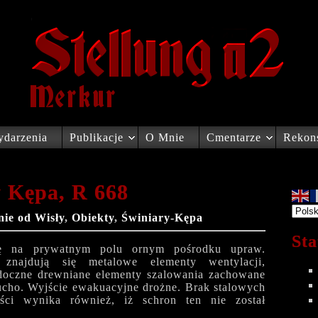
darzenia
Publikacje
O Mnie
Cmentarze
Rekons
y Kępa, R 668
nie od Wisły
,
Obiekty
,
Świniary-Kępa
Sta
ię na prywatnym polu ornym pośrodku upraw.
znajdują się metalowe elementy wentylacji,
idoczne drewniane elementy szalowania zachowane
ucho. Wyjście ewakuacyjne drożne. Brak stalowych
ości wynika również, iż schron ten nie został