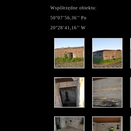
Współrzędne obiektu:
50°07’56,36’’ Pn
20°28’41,16’’ W