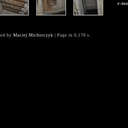
e-ma
ted by
Maciej Michorczyk
| Page in 0,178 s.