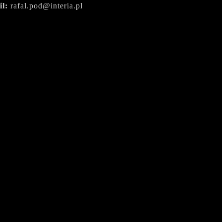
il:
rafal.pod@interia.pl