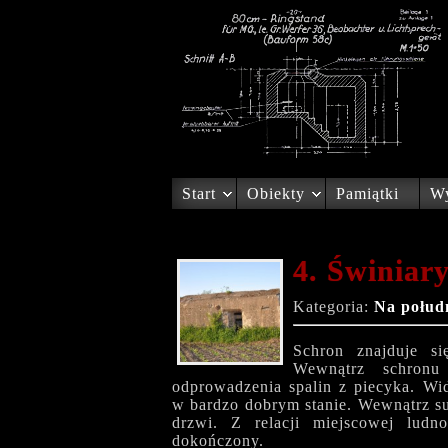
Start
Obiekty
Pamiątki
Wy
4. Świniar
Kategoria:
Na połud
Schron znajduje s
Wewnątrz schronu 
odprowadzenia spalin z piecyka. W
w bardzo dobrym stanie. Wewnątrz s
drzwi. Z relacji miejscowej ludn
dokończony.