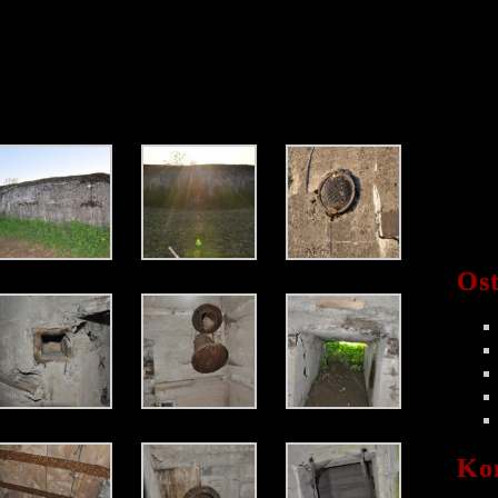
Ost
Ko