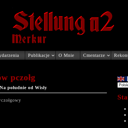
darzenia
Publikacje
O Mnie
Cmentarze
Rekons
ów pczołg
Na południe od Wisły
Sta
iwczołgowy