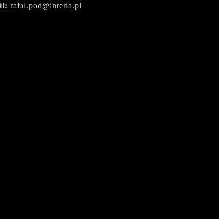
il:
rafal.pod@interia.pl