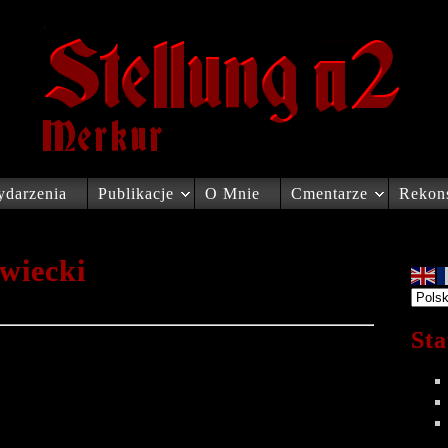
darzenia
Publikacje
O Mnie
Cmentarze
Rekons
wiecki
Sta