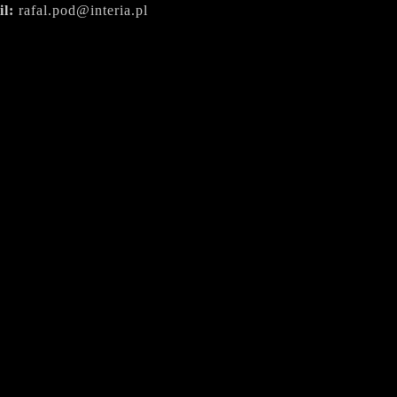
il:
rafal.pod@interia.pl