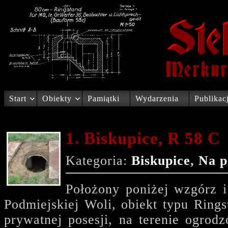
Start
Obiekty
Pamiątki
Wydarzenia
Publikac
1. Biskupice, R 58 C
Kategoria:
Biskupice
,
Na p
Położony poniżej wzgórz 
Podmiejskiej Woli, obiekt typu Ring
prywatnej posesji, na terenie ogro