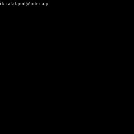
il:
rafal.pod@interia.pl