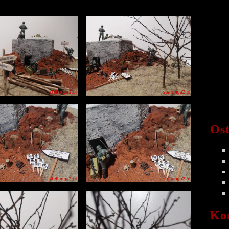
Ost
Ko